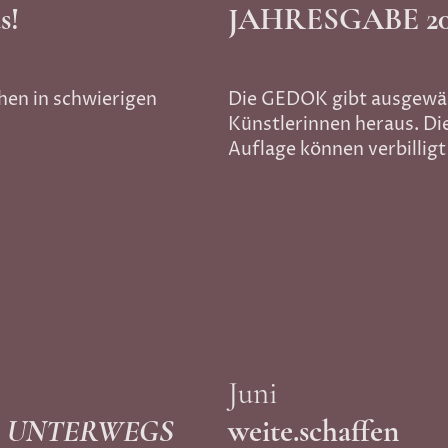
s!
JAHRESGABE 20
hen in schwierigen
Die GEDOK gibt ausgewäh
Künstlerinnen heraus. Di
Auflage können verbillig
K
Juni
G
UNTERWEGS
weite.schaffen