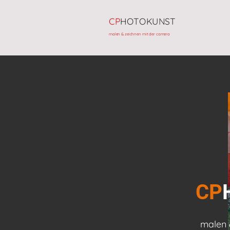
CP
HOTOKUNST
malen & zeichnen mit der camera
CP
malen 