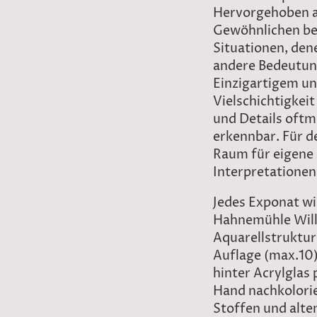
Hervorgehoben a
Gewöhnlichen b
Situationen, dene
andere Bedeutun
Einzigartigem un
Vielschichtigkeit
und Details oftma
erkennbar. Für de
Raum für eigene
Interpretationen 
Jedes Exponat w
Hahnemühle Will
Aquarellstruktur 
Auflage (max.10
hinter Acrylglas
Hand nachkolorie
Stoffen und alte