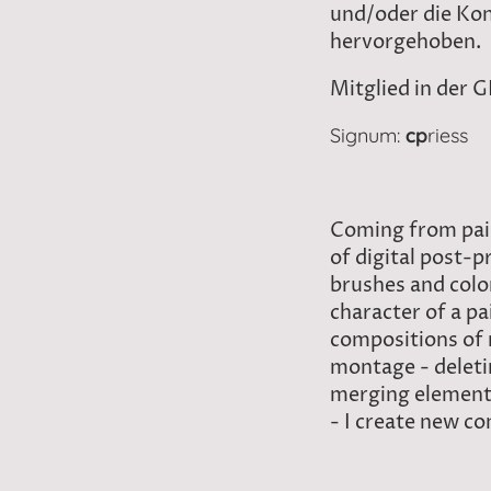
und/oder die Kon
hervorgehoben.
Mitglied in der
Signum:
cp
riess
Coming from pain
of digital post-
brushes and color
character of a pa
compositions of 
montage - deleti
merging elements
- I create new co