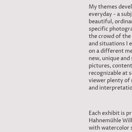
My themes devel
everyday - a subj
beautiful, ordina
specific photogr
the crowd of the 
and situations I 
on a different 
new, unique and 
pictures, conten
recognizable at s
viewer plenty of
and interpretatio
Each exhibit is p
Hahnemühle Will
with watercolor s