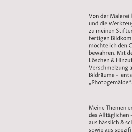
Von der Malere
und die Werkzeug
zu meinen Stiften
fertigen Bildko
möchte ich den 
bewahren. Mit d
Löschen & Hinzu
Verschmelzung a
Bildräume - ents
„Photogemälde“
Meine Themen en
des Alltäglichen
aus hässlich & sc
sowie aus spezif